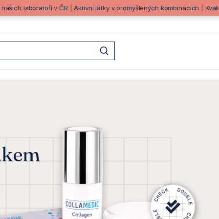
z našich laboratoří v ČR | Aktivní látky v promyšlených kombinacích | Kva
oto HP/HP22.jpg) byl větší
inkem