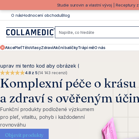
Přejít
Studie surovin a vlastní vývoj | Receptury 
na
O nás
Hodnocení obchodu
Blog
obsah
Akce
Pleť
Tělo
Vlasy
Zdraví
Akční balíčky
Trápí mě
O nás
K
uprav mi tento kod aby obrázek (user/documents/upload/F
d
4.8 z 5
(14 143 recenzí)
Komplexní péče o krásu
e
a zdraví s ověřeným úč
s
Funkční produkty podložené výzkumem
pro pleť, vitalitu, pohyb i každodenní
e
rovnováhu
Objevit produkty