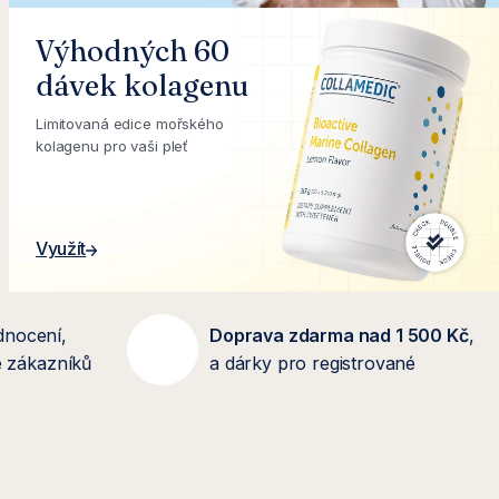
Výhodných 60
dávek kolagenu
Limitovaná edice mořského
kolagenu pro vaši pleť
Využít
dnocení,
Doprava zdarma nad 1 500 Kč
,
se zákazníků
a dárky pro registrované