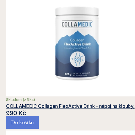
Skladem
(>5 ks)
COLLAMEDIC Collagen FlexActive Drink - nápoj na klouby,
990 Kč
Do košíku