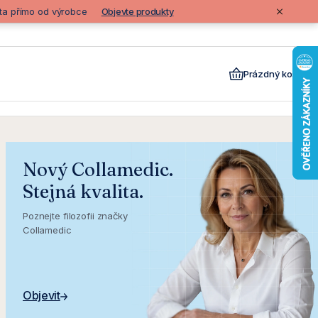
lita přímo od výrobce
Objevte produkty
Prázdný košík
Nový Collamedic.
Stejná kvalita.
Poznejte filozofii značky
Collamedic
Objevit