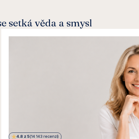
e setká věda a smysl
4.8 z 5
(14 143 recenzí)