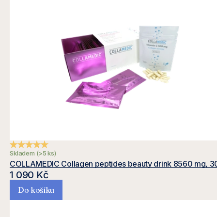
a
a
s
m
y
s
Průměrné hodnocení produktu je 4,9 z 5 hvězdiček.
Skladem
(>5 ks)
COLLAMEDIC Collagen peptides beauty drink 8560 mg, 3
1 090 Kč
l
Do košíku