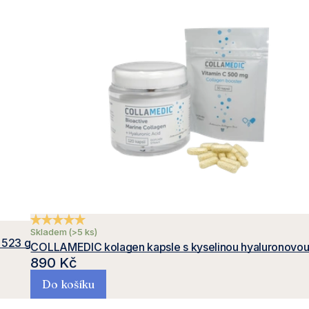
Průměrné hodnocení produktu je 5,0 z 5 hvězdiček.
Skladem
(>5 ks)
 523 g
COLLAMEDIC kolagen kapsle s kyselinou hyaluronovou
890 Kč
Do košíku