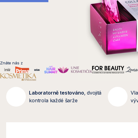
s
e
t
k
Znáte nás z
á
v
Laboratorně testováno
, dvojitá
Vla
kontrola každé šarže
výv
ě
d