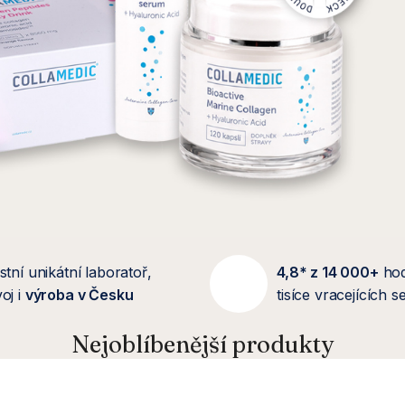
stní unikátní laboratoř,
4,8* z 14 000+
ho
oj i
výroba v Česku
tisíce vracejících 
Nejoblíbenější produkty