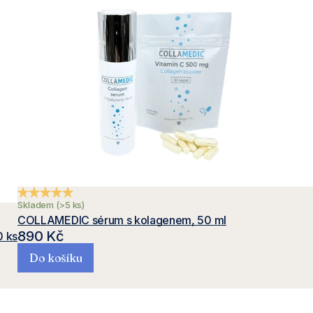
Průměrné hodnocení produktu je 5,0 z 5 hvězdiček.
Skladem
(>5 ks)
COLLAMEDIC sérum s kolagenem, 50 ml
890 Kč
0 ks
Do košíku