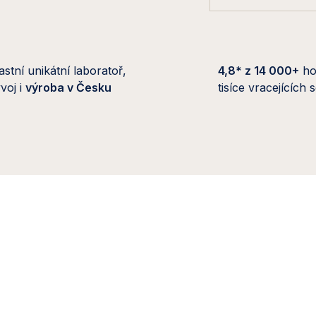
astní unikátní laboratoř,
4,8* z 14 000+
ho
voj i
výroba v Česku
tisíce vracejících