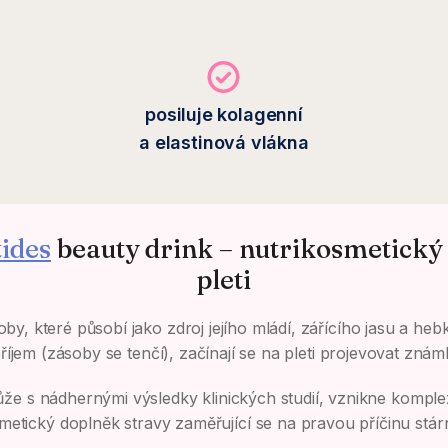
posiluje kolagenní
a elastinová vlákna
ides
beauty drink – nutrikosmetický
pleti
by, které působí jako zdroj jejího mládí, zářícího jasu a he
příjem (zásoby se tenčí), začínají se na pleti projevovat znám
 kůže s nádhernými výsledky klinických studií, vznikne komp
metický doplněk stravy zaměřující se na pravou příčinu stárnu