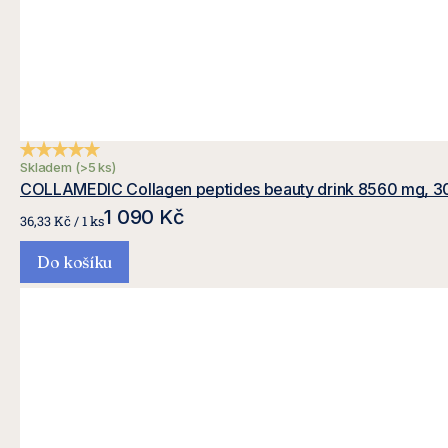
Průměrné hodnocení produktu je 4,9 z 5 hvězdiček.
Skladem
(>5 ks)
COLLAMEDIC Collagen peptides beauty drink 8560 mg, 3
1 090 Kč
Měrná
36,33 Kč / 1 ks
cena:
Do košíku