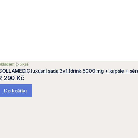
Skladem
(>5 ks)
COLLAMEDIC luxusní sada 3v1 (drink 5000 mg + kapsle + sér
2 290 Kč
Do košíku