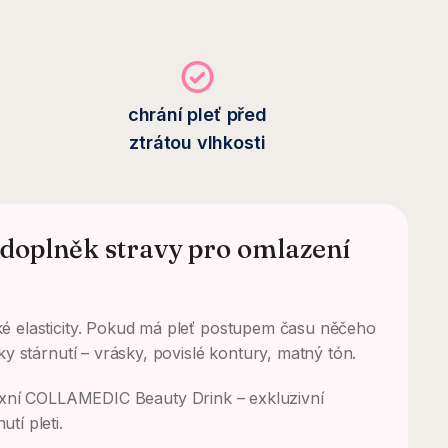
chrání pleť před
ztrátou vlhkosti
 doplněk stravy pro omlazení
bké elasticity. Pokud má pleť postupem času něčeho
ky stárnutí – vrásky, povislé kontury, matný tón.
lexní COLLAMEDIC Beauty Drink – exkluzivní
tí pleti.