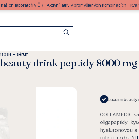
z našich laboratoří v ČR | Aktivní látky v promyšlených kombinacích | Kva
kapsle + sérum)
(beauty drink peptidy 8000 mg 
Luxusní beauty 
COLLAMEDIC sada
oligopeptidy, ky
hyaluronovou a 
rutinu, podpořit