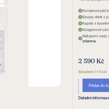
Komplexní péče
Beauty drink s 
Kapsle s kyseli
Kolagenové sér
Nákupem sady u
zdarma.
2 590 Kč
Skladem
(>5 ks)
Přidat do k
Detailní informac