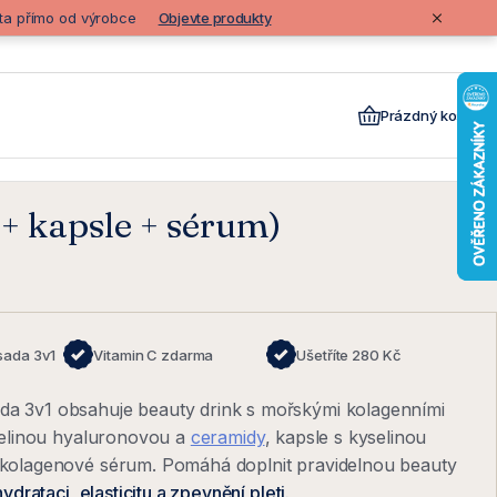
lita přímo od výrobce
Objevte produkty
Prázdný košík
+ kapsle + sérum)
sada 3v1
Vitamin C zdarma
Ušetříte 280 Kč
 3v1 obsahuje beauty drink s mořskými kolagenními
selinou hyaluronovou a
ceramidy
, kapsle s kyselinou
kolagenové sérum. Pomáhá doplnit pravidelnou beauty
hydrataci, elasticitu a zpevnění pleti.