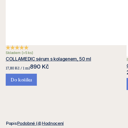
Průměrné hodnocení produktu je 5,0 z 5 hvězdiček.
Skladem
(>5 ks)
COLLAMEDIC sérum s kolagenem, 50 ml
890 Kč
Měrná
17,80 Kč / 1 ml
cena:
Do košíku
Popis
Podobné (4)
Hodnocení