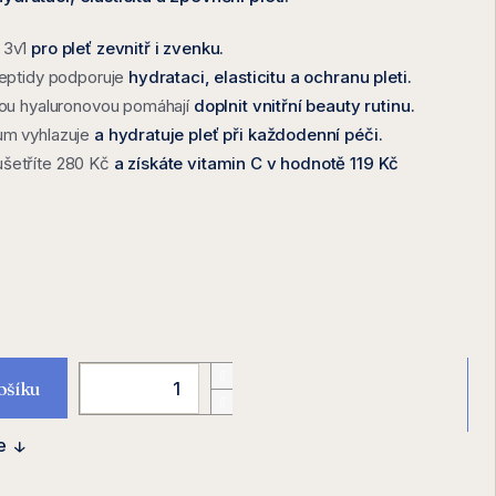
 3v1
pro pleť zevnitř i zvenku.
peptidy podporuje
hydrataci, elasticitu a ochranu pleti.
nou hyaluronovou pomáhají
doplnit vnitřní beauty rutinu.
um vyhlazuje
a hydratuje pleť při každodenní péči.
šetříte 280 Kč
a získáte vitamin C v hodnotě 119 Kč
Mě
cen
ošíku
e