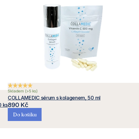
Průměrné hodnocení produktu je 5,0 z 5 hvězdiček.
Skladem
(>5 ks)
COLLAMEDIC sérum s kolagenem, 50 ml
890 Kč
0 ks
Do košíku