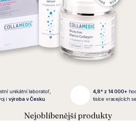
stní unikátní laboratoř,
4,8* z 14 000+
ho
oj i
výroba v Česku
tisíce vracejících 
Nejoblíbenější produkty