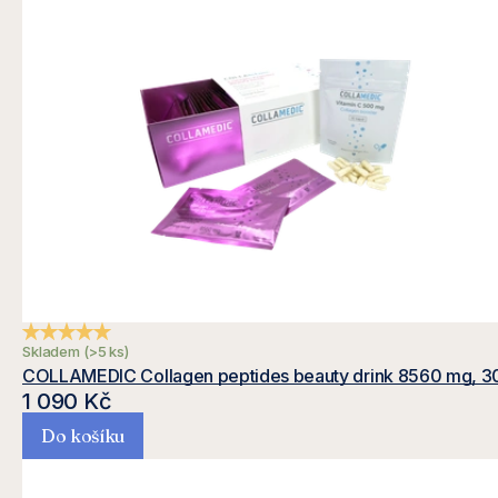
a
a
s
m
y
s
Průměrné hodnocení produktu je 4,9 z 5 hvězdiček.
Skladem
(>5 ks)
COLLAMEDIC Collagen peptides beauty drink 8560 mg, 3
1 090 Kč
l
Do košíku