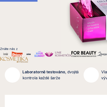
s
e
t
k
Znáte nás z
á
v
Laboratorně testováno
, dvojitá
Vla
kontrola každé šarže
výv
ě
d