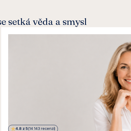
e setká věda a smysl
4.8 z 5
(14 143 recenzí)