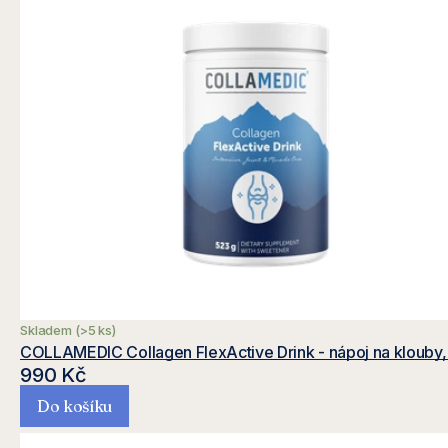
Skladem
(>5 ks)
COLLAMEDIC Collagen FlexActive Drink - nápoj na klouby,
990 Kč
Do košíku