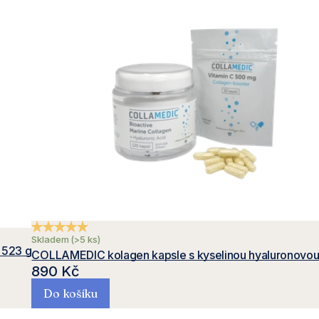
Průměrné hodnocení produktu je 5,0 z 5 hvězdiček.
Skladem
(>5 ks)
 523 g
COLLAMEDIC kolagen kapsle s kyselinou hyaluronovou
890 Kč
Do košíku