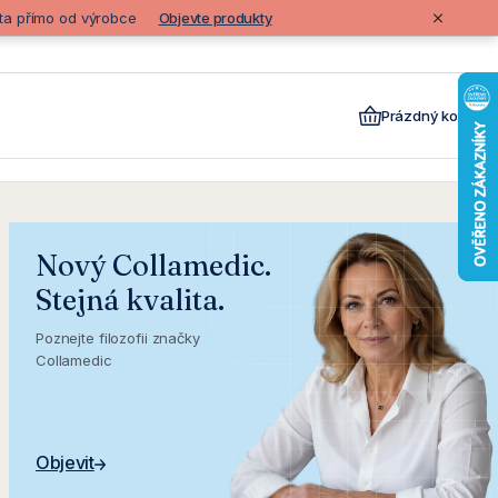
lita přímo od výrobce
Objevte produkty
Prázdný košík
Nový Collamedic.
Stejná kvalita.
Poznejte filozofii značky
Collamedic
Objevit