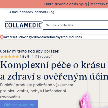
Přejít
Studie surovin a vlastní vývoj | Receptury 
na
O nás
Hodnocení obchodu
Blog
obsah
Akce
Pleť
Tělo
Vlasy
Zdraví
Akční balíčky
Trápí mě
O nás
K
uprav mi tento kod aby obrázek (user/documents/upload/F
d
4.8 z 5
(14 143 recenzí)
Komplexní péče o krásu
e
a zdraví s ověřeným úč
s
Funkční produkty podložené výzkumem
pro pleť, vitalitu, pohyb i každodenní
e
rovnováhu
Objevit produkty