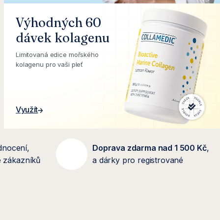
Výhodných 60
dávek kolagenu
Limitovaná edice mořského
kolagenu pro vaši pleť
Využít
dnocení,
Doprava zdarma nad 1 500 Kč
,
se zákazníků
a dárky pro registrované