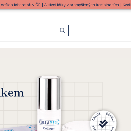
z našich laboratoří v ČR | Aktivní látky v promyšlených kombinacích | Kva
oto HP/HP22.jpg) byl větší
inkem