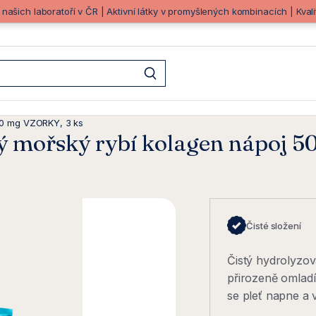
z našich laboratoří v ČR | Aktivní látky v promyšlených kombinacích | Kva
00 mg VZORKY, 3 ks
mořský rybí kolagen nápoj 5
Čisté složení
Čistý hydrolyzo
přirozeně omladí
se pleť napne a 