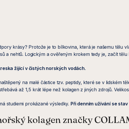
dpory krásy? Protože je to bílkovina, která je našemu tělu v
vlasů a nehtů. Logickým a ověřeným krokem tedy je, začít tělu
treska žijící v čistých norských vodách
.
těpený na malé částice tzv. peptidy, které se v lidském těle
třebává až 1,5 krát lépe než kolagen z jiných zdrojů. Veliko
má studiemi prokázané výsledky.
Při denním užívání se stav
ý mořský kolagen značky COLL