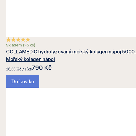
Průměrné hodnocení produktu je 4,8 z 5 hvězdiček.
Skladem
(>5 ks)
COLLAMEDIC hydrolyzovaný mořský kolagen nápoj 5000 
Mořský kolagen nápoj
790 Kč
Měrná
26,33 Kč / 1 ks
cena:
Do košíku