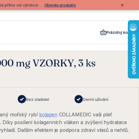
lita přímo od výrobce
Objevte produkty
Prázdný košík
000 mg VZORKY, 3 ks
Bez sladidel
Denní užívání
vaný mořský rybí
kolagen
COLLAMEDIC vaši pleť
. Díky posílení kolagenních vláken a zvýšení hydratace
vyhladí. Dalším efektem je podpora zdraví vlasů a nehtů.