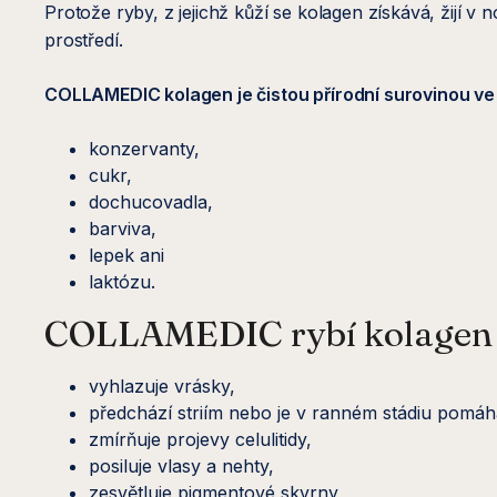
Protože ryby, z jejichž kůží se kolagen získává, žijí 
prostředí.
COLLAMEDIC kolagen je čistou přírodní surovinou v
konzervanty,
cukr,
dochucovadla,
barviva,
lepek ani
laktózu.
COLLAMEDIC rybí kolagen 
vyhlazuje vrásky,
předchází striím nebo je v ranném stádiu pomáhá
zmírňuje projevy celulitidy,
posiluje vlasy a nehty,
zesvětluje pigmentové skvrny,