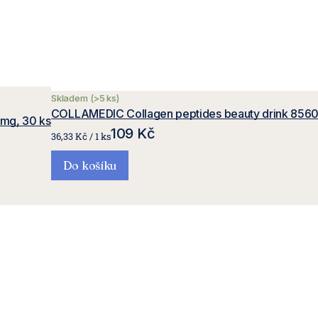
Skladem
(>5 ks)
COLLAMEDIC Collagen peptides beauty drink 856
mg, 30 ks
109 Kč
Měrná
36,33 Kč / 1 ks
cena:
Do košíku