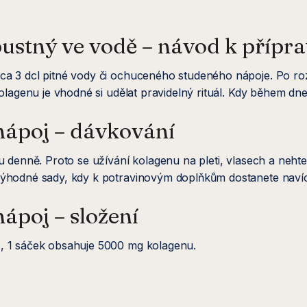
tný ve vodě – návod k přípra
a 3 dcl pitné vody či ochuceného studeného nápoje. Po roz
olagenu je vhodné si udělat pravidelný rituál. Kdy během dn
poj – dávkování
u denně. Proto se užívání kolagenu na pleti, vlasech a neht
výhodné sady, kdy k potravinovým doplňkům dostanete navíc
poj – složení
, 1 sáček obsahuje 5000 mg kolagenu.