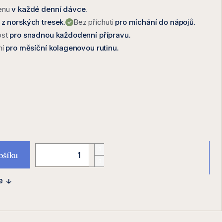
enu
v každé denní dávce.
z norských tresek.
Bez příchuti
pro míchání do nápojů.
ost
pro snadnou každodenní přípravu.
ní
pro měsíční kolagenovou rutinu.
ošíku
e