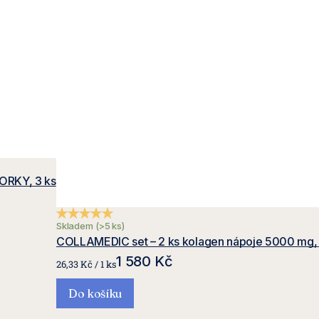
ORKY, 3 ks
Průměrné hodnocení produktu je 5,0 z 5 hvězdiček.
Skladem
(>5 ks)
COLLAMEDIC set – 2 ks kolagen nápoje 5000 mg,
1 580 Kč
Měrná
26,33 Kč / 1 ks
cena:
Do košíku