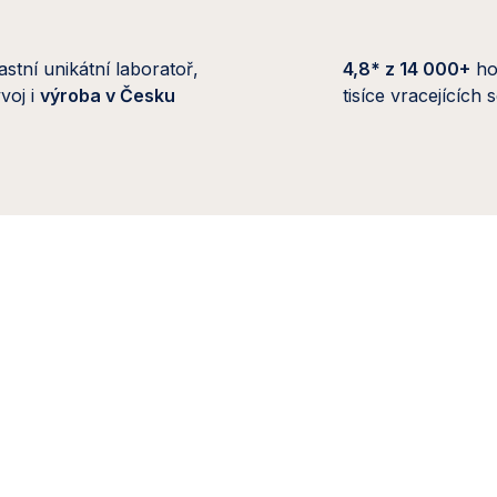
astní unikátní laboratoř,
4,8* z 14 000+
ho
voj i
výroba v Česku
tisíce vracejících