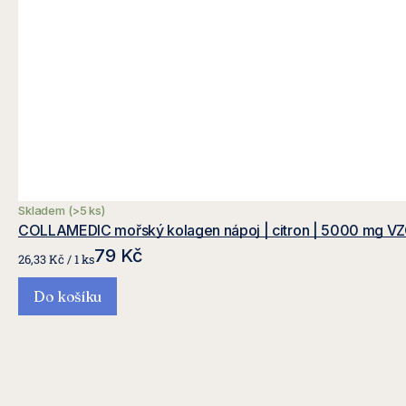
Skladem
(>5 ks)
COLLAMEDIC mořský kolagen nápoj | citron | 5000 mg VZ
79 Kč
Měrná
26,33 Kč / 1 ks
cena:
Do košíku