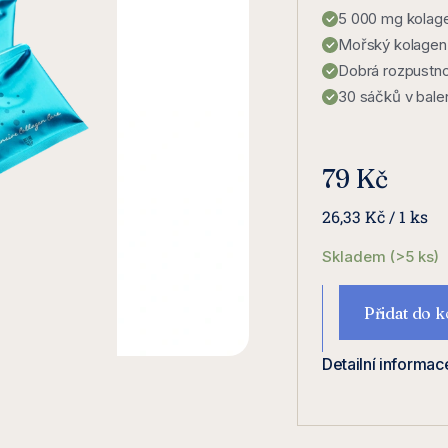
5 000 mg kolag
Mořský kolagen
Dobrá rozpustn
30 sáčků v bale
79 Kč
Měrná
26,33 Kč / 1 ks
cena:
Skladem
(>5 ks)
Přidat do k
Detailní informac