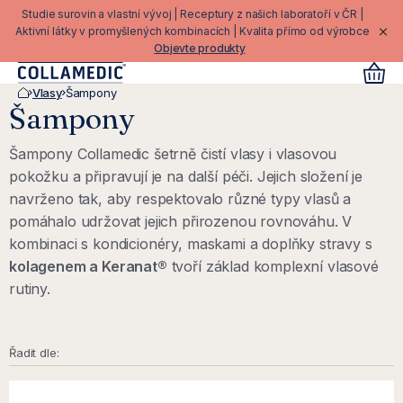
Přejít
Studie surovin a vlastní vývoj | Receptury z našich laboratoří v ČR |
na
Aktivní látky v promyšlených kombinacích | Kvalita přímo od výrobce
Objevte produkty
obsah
Vlasy
Šampony
Domů
Šampony
Šampony Collamedic šetrně čistí vlasy i vlasovou
pokožku a připravují je na další péči. Jejich složení je
navrženo tak, aby respektovalo různé typy vlasů a
pomáhalo udržovat jejich přirozenou rovnováhu. V
kombinaci s kondicionéry, maskami a doplňky stravy s
kolagenem a Keranat®
tvoří základ komplexní vlasové
rutiny.
Ř
V