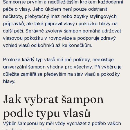
Šampon je prvním a nejdůležitějším krokem každodenní
p
péče o vlasy. Jeho úkolem není pouze odstranit
r
nečistoty, přebytečný maz nebo zbytky stylingových
přípravků, ale také připravit vlasy i pokožku hlavy na
v
další péči. Správně zvolený šampon pomáhá udržovat
k
vlasovou pokožku v rovnováze a podporuje zdravý
vzhled vlasů od kořínků až ke konečkům.
y
v
Protože každý typ vlasů má jiné potřeby, neexistuje
univerzální šampon vhodný pro všechny. Při výběru je
ý
důležité zaměřit se především na stav vlasů a pokožky
hlavy.
p
i
Jak vybrat šampon
s
podle typu vlasů
u
Výběr šamponu by měl vždy vycházet z potřeb vašich