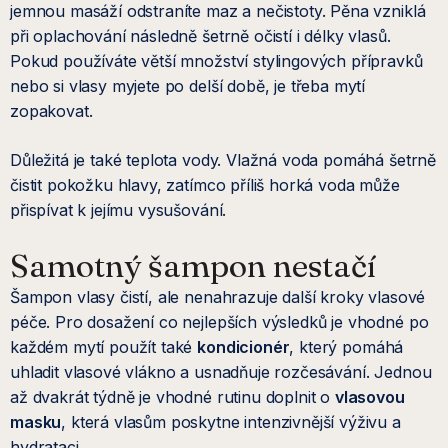
jemnou masáží odstraníte maz a nečistoty. Pěna vzniklá
při oplachování následně šetrně očistí i délky vlasů.
Pokud používáte větší množství stylingových přípravků
nebo si vlasy myjete po delší době, je třeba mytí
zopakovat.
Důležitá je také teplota vody. Vlažná voda pomáhá šetrně
čistit pokožku hlavy, zatímco příliš horká voda může
přispívat k jejímu vysušování.
Samotný šampon nestačí
Šampon vlasy čistí, ale nenahrazuje další kroky vlasové
péče. Pro dosažení co nejlepších výsledků je vhodné po
každém mytí použít také
kondicionér
, který pomáhá
uhladit vlasové vlákno a usnadňuje rozčesávání. Jednou
až dvakrát týdně je vhodné rutinu doplnit o
vlasovou
masku
, která vlasům poskytne intenzivnější výživu a
hydrataci.