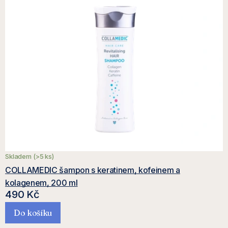
a
ý
z
p
e
i
n
s
í
p
p
r
r
o
Skladem
(>5 ks)
o
d
COLLAMEDIC šampon s keratinem, kofeinem a
kolagenem, 200 ml
d
u
490 Kč
Do košíku
u
k