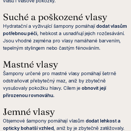
vlasů i vlasové pokožky.
Suché a poškozené vlasy
Hydratační a vyživující šampony pomáhají
dodat vlasům
potřebnou péči
, hebkost a usnadňují jejich rozčesávání.
Jsou vhodné zejména pro vlasy namáhané barvením,
tepelným stylingem nebo častým fénováním.
Mastné vlasy
Šampony určené pro mastné vlasy pomáhají šetrně
odstraňovat přebytečný maz, aniž by zbytečně
vysušovaly pokožku hlavy. Cílem je
obnovit její
přirozenou rovnováhu.
Jemné vlasy
Objemové šampony pomáhají vlasům
dodat lehkost a
opticky bohatší vzhled
, aniž by je zbytečně zatěžovaly.