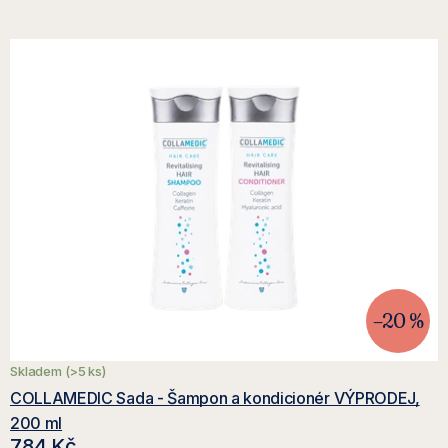
k
t
t
ů
ů
–20 %
Skladem
(>5 ks)
COLLAMEDIC Sada - Šampon a kondicionér VÝPRODEJ,
200 ml
784 Kč