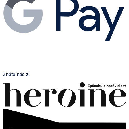
Znáte nás z: