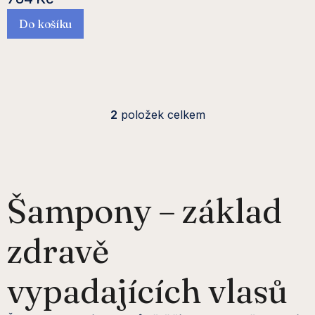
Do košíku
O
2
položek celkem
v
l
á
Šampony – základ
d
zdravě
a
c
vypadajících vlasů
í