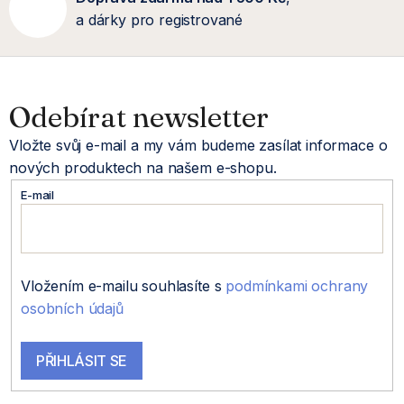
a dárky pro registrované
Z
á
Odebírat newsletter
Vložte svůj e-mail a my vám budeme zasílat informace o
p
nových produktech na našem e-shopu.
a
E-mail
t
í
Vložením e-mailu souhlasíte s
podmínkami ochrany
osobních údajů
PŘIHLÁSIT SE