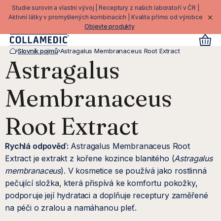
Přejít
Studie surovin a vlastní vývoj | Receptury z našich laboratoří v ČR |
na
Aktivní látky v promyšlených kombinacích | Kvalita přímo od výrobce
Objevte produkty
obsah
Slovník pojmů
Astragalus Membranaceus Root Extract
Domů
Astragalus
Membranaceus
Root Extract
Rychlá odpověď:
Astragalus Membranaceus Root
Extract je extrakt z kořene kozince blanitého (
Astragalus
membranaceus
). V kosmetice se používá jako rostlinná
pečující složka, která přispívá ke komfortu pokožky,
podporuje její hydrataci a doplňuje receptury zaměřené
na péči o zralou a namáhanou pleť.