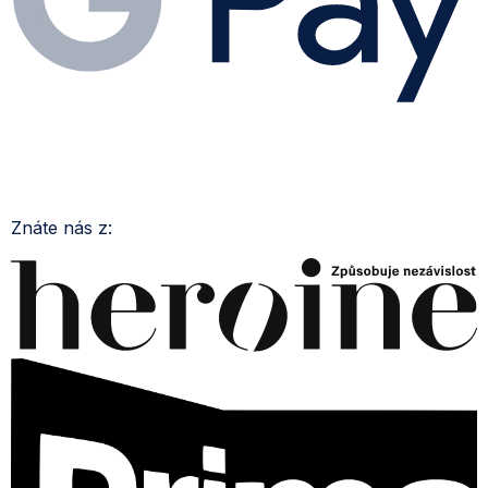
Znáte nás z: