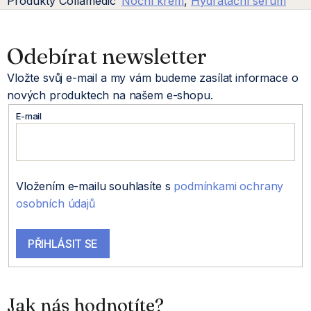
Produkty Collamedic
Noční krém
,
Hydratační sérum
Z
á
Odebírat newsletter
Vložte svůj e-mail a my vám budeme zasílat informace o
p
nových produktech na našem e-shopu.
a
E-mail
t
í
Vložením e-mailu souhlasíte s
podmínkami ochrany
osobních údajů
PŘIHLÁSIT SE
Jak nás hodnotíte?