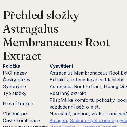
Přehled složky
Astragalus
Membranaceus Root
Extract
Položka
Vysvětlení
INCI název
Astragalus Membranaceus Root Ext
Český název
Extrakt z kořene kozince blanitého
Synonyma
Astragalus Root Extract, Huang Qi R
Typ složky
Rostlinný extrakt
Přispívá ke komfortu pokožky, podpo
Hlavní funkce
každodenní péči o pleť.
Vhodné pro
Normální, suchou, zralou i unaveně
Časté kombinace
Kolagen
,
Sodium Hyaluronate
,
glyc