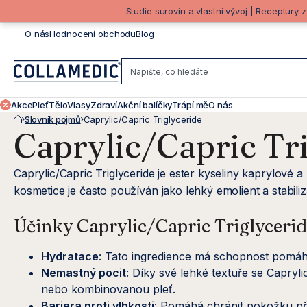
Přejít
Studie surovin a vlastní vývoj | Receptury 
na
O nás
Hodnocení obchodu
Blog
obsah
Akce
Pleť
Tělo
Vlasy
Zdraví
Akční balíčky
Trápí mě
O nás
Slovník pojmů
Caprylic/Capric Triglyceride
Domů
Caprylic/Capric Tr
Caprylic/Capric Triglyceride je ester kyseliny kaprylové 
kosmetice je často používán jako lehký emolient a stabil
Účinky Caprylic/Capric Triglyceride
Hydratace
: Tato ingredience má schopnost pomáh
Nemastný pocit
: Díky své lehké textuře se Capryl
nebo kombinovanou pleť.
Bariera proti vlhkosti
: Pomáhá chránit pokožku pře