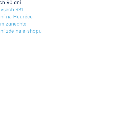
ch 90 dní
t všech
981
ní na Heuréce
m zanechte
ní zde na e-shopu