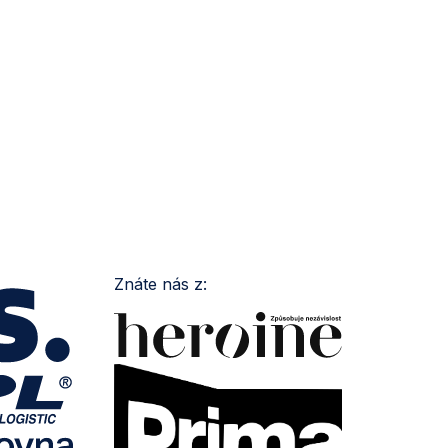
Znáte nás z: