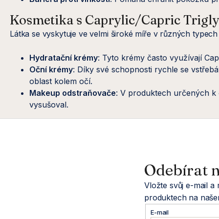
Kosmetika s Caprylic/Capric Trigl
Látka se vyskytuje ve velmi široké míře v různých typec
Hydratační krémy
: Tyto krémy často využívají Cap
Oční krémy
: Díky své schopnosti rychle se vstřeb
oblast kolem očí.
Makeup odstraňovače
: V produktech určených k 
vysušoval.
Z
á
Odebírat n
p
Vložte svůj e-mail 
a
produktech na naše
E-mail