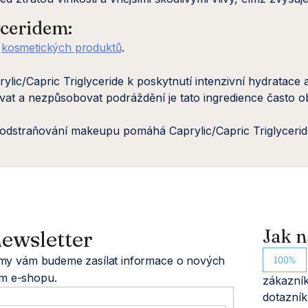
yceridem:
h
kosmetických produktů
.
rylic/Capric Triglyceride k poskytnutí intenzivní hydratace 
ávat a nezpůsobovat podráždění je tato ingredience často o
odstraňování makeupu pomáhá Caprylic/Capric Triglycerid
ewsletter
Jak n
100%
a my vám budeme zasílat informace o nových
m e-shopu.
zákazník
dotazník