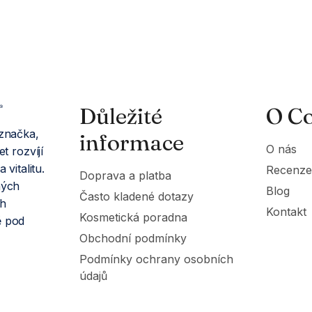
Důležité
O Co
 značka,
informace
O nás
t rozvíjí
 vitalitu.
Recenze
Doprava a platba
ných
Blog
Často kladené dotazy
ch
Kontakt
Kosmetická poradna
ě pod
Obchodní podmínky
Podmínky ochrany osobních
údajů