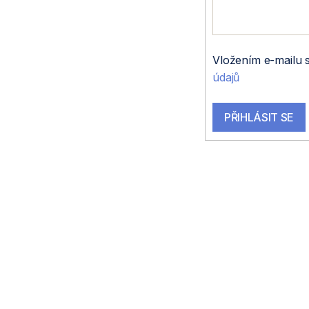
t
í
Vložením e-mailu 
údajů
PŘIHLÁSIT SE