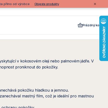
lita přímo od výrobce
Objevte produkty
Prázdný košík
vyskytující v kokosovém oleji nebo palmovém jádře. V
schopnost proniknout do pokožky.
 zanechává pokožku hladkou a jemnou.
 zanechával mastný film, což je ideální pro mastnou
je ochranu pokožky.