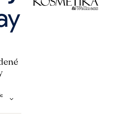
adené
y
ic