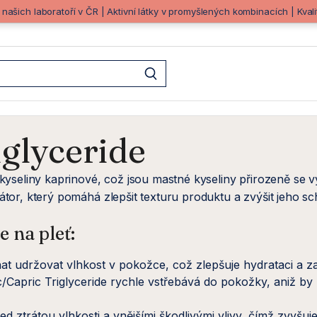
z našich laboratoří v ČR | Aktivní látky v promyšlených kombinacích | Kva
iglyceride
a kyseliny kaprinové, což jsou mastné kyseliny přirozeně se 
izátor, který pomáhá zlepšit texturu produktu a zvýšit jeho 
 na pleť:
at udržovat vlhkost v pokožce, což zlepšuje hydrataci a
ic/Capric Triglyceride rychle vstřebává do pokožky, aniž by
d ztrátou vlhkosti a vnějšími škodlivými vlivy, čímž zvyšu