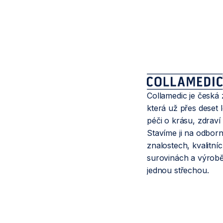
Collamedic je česká
která už přes deset le
péči o krásu, zdraví a
Stavíme ji na odbor
znalostech, kvalitní
surovinách a výrob
jednou střechou.