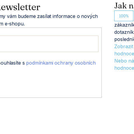
ewsletter
Jak n
100%
a my vám budeme zasílat informace o nových
m e-shopu.
zákazník
dotazník
poslední
Zobrazi
hodnoce
Nebo ná
souhlasíte s
podmínkami ochrany osobních
hodnoce