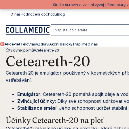
Přejít
Studie surovin a vlastní vývoj | Receptury 
na
O nás
Hodnocení obchodu
Blog
obsah
Akce
Pleť
Tělo
Vlasy
Zdraví
Akční balíčky
Trápí mě
O nás
Slovník pojmů
Ceteareth-20
Domů
Ceteareth-20
Ceteareth-20 je emulgátor používaný v kosmetických přípr
vstřebávání.
Emulgátor:
Ceteareth-20 pomáhá spojit oleje a vod
Zvlhčující účinky:
Díky své schopnosti udržovat vo
Stabilizace směsí:
Jeho schopnost udržet stabilní 
Účinky Ceteareth-20 na pleť
Ceteareth-20 má jemné účinky na pokožku, které zahrnují j