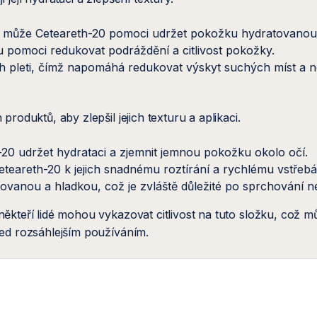
 může Ceteareth-20 pomoci udržet pokožku hydratovanou, co
u pomoci redukovat podráždění a citlivost pokožky.
h pleti, čímž napomáhá redukovat výskyt suchých míst a n
oduktů, aby zlepšil jejich texturu a aplikaci.
0 udržet hydrataci a zjemnit jemnou pokožku okolo očí.
teareth-20 k jejich snadnému roztírání a rychlému vstřebání
vanou a hladkou, což je zvláště důležité po sprchování n
ěkteří lidé mohou vykazovat citlivost na tuto složku, což 
ed rozsáhlejším používáním.