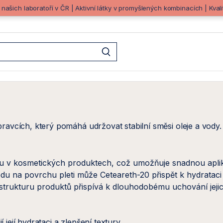
z našich laboratoří v ČR | Aktivní látky v promyšlených kombinacích | Kva
avcích, který pomáhá udržovat stabilní směsi oleje a vody. 
u v kosmetických produktech, což umožňuje snadnou aplika
du na povrchu pleti může Ceteareth-20 přispět k hydrataci
strukturu produktů přispívá k dlouhodobému uchování jeji
ejí hydrataci a zlepšení textury.