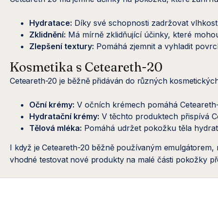
Hydratace:
Díky své schopnosti zadržovat vlhkost
Zklidnění:
Má mírně zklidňující účinky, které moho
Zlepšení textury:
Pomáhá zjemnit a vyhladit povrc
Kosmetika s Ceteareth-20
Ceteareth-20 je běžně přidáván do různých kosmetických pr
Oční krémy:
V očních krémech pomáhá Ceteareth-2
Hydratační krémy:
V těchto produktech přispívá Ce
Tělová mléka:
Pomáhá udržet pokožku těla hydrato
I když je Ceteareth-20 běžně používaným emulgátorem, n
vhodné testovat nové produkty na malé části pokožky př
Z
á