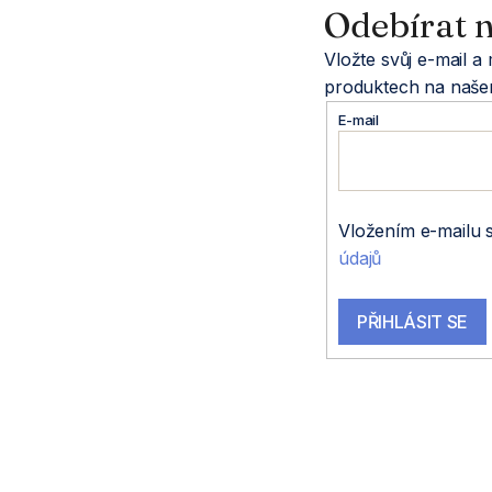
Odebírat n
p
Vložte svůj e-mail 
a
produktech na naše
E-mail
t
í
Vložením e-mailu 
údajů
PŘIHLÁSIT SE