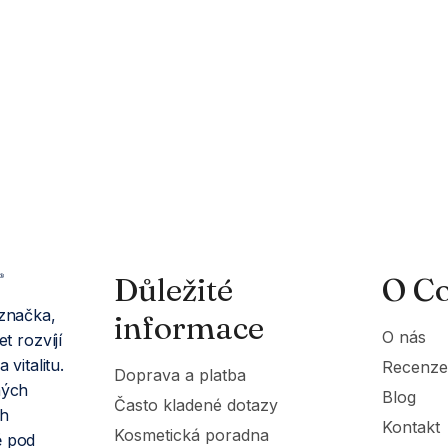
Důležité
O Co
 značka,
informace
O nás
t rozvíjí
 vitalitu.
Recenze
Doprava a platba
ných
Blog
Často kladené dotazy
ch
Kontakt
Kosmetická poradna
ě pod