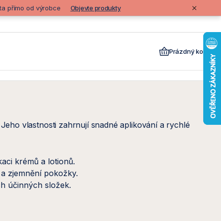
lita přímo od výrobce
Objevte produkty
Prázdný košík
Jeho vlastnosti zahrnují snadné aplikování a rychlé
ci krémů a lotionů.
 a zjemnění pokožky.
ch účinných složek.