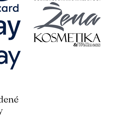
adené
y