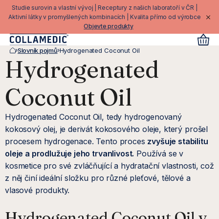
Přejít
Studie surovin a vlastní vývoj | Receptury z našich laboratoří v ČR |
na
Aktivní látky v promyšlených kombinacích | Kvalita přímo od výrobce
Objevte produkty
obsah
Slovník pojmů
Hydrogenated Coconut Oil
Domů
Hydrogenated
Coconut Oil
Hydrogenated Coconut Oil, tedy hydrogenovaný
kokosový olej, je derivát kokosového oleje, který prošel
procesem hydrogenace. Tento proces
zvyšuje stabilitu
oleje a prodlužuje jeho trvanlivost.
Používá se v
kosmetice pro své zvláčňující a hydratační vlastnosti, což
z něj činí ideální složku pro různé pleťové, tělové a
vlasové produkty.
Hydrogenated Coconut Oil v