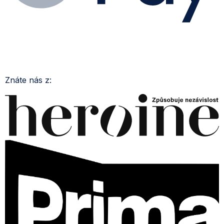
Znáte nás z: