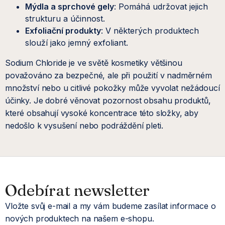
Mýdla a sprchové gely
: Pomáhá udržovat jejich
strukturu a účinnost.
Exfoliační produkty
: V některých produktech
slouží jako jemný exfoliant.
Sodium Chloride je ve světě kosmetiky většinou
považováno za bezpečné, ale při použití v nadměrném
množství nebo u citlivé pokožky může vyvolat nežádoucí
účinky. Je dobré věnovat pozornost obsahu produktů,
které obsahují vysoké koncentrace této složky, aby
nedošlo k vysušení nebo podráždění pleti.
Z
á
Odebírat newsletter
Vložte svůj e-mail a my vám budeme zasílat informace o
p
nových produktech na našem e-shopu.