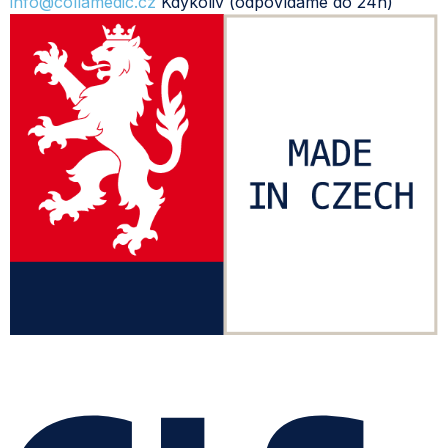
info@collamedic.cz
Kdykoliv (odpovídáme do 24h)