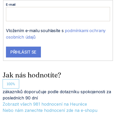
a
E-mail
t
í
Vložením e-mailu souhlasíte s
podmínkami ochrany
osobních údajů
PŘIHLÁSIT SE
Jak nás hodnotíte?
100%
zákazníků doporučuje podle dotazníku spokojenosti za
posledních 90 dní
Zobrazit všech
981
hodnocení na Heuréce
Nebo nám zanechte hodnocení zde na e-shopu