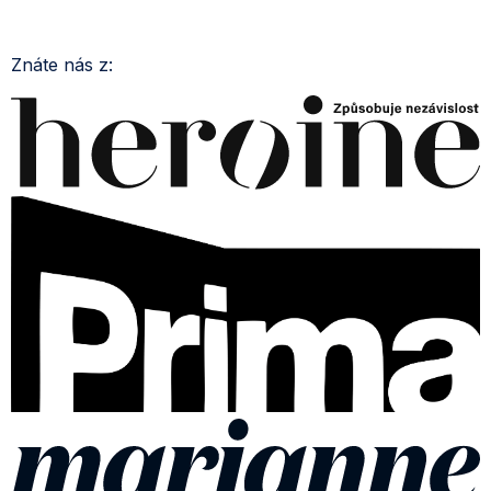
Znáte nás z: