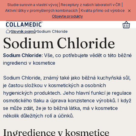
Přejít
Studie surovin a vlastní vývoj | Receptury z našich laboratoří v ČR |
na
Aktivní látky v promyšlených kombinacích | Kvalita přímo od výrobce
Objevte produkty
obsah
Slovník pojmů
Sodium Chloride
Domů
Sodium Chloride
Sodium Chloride
: Vše, co potřebujete vědět o této běžné
ingredienci v kosmetice
Sodium Chloride, známý také jako běžná kuchyňská sůl,
je častou složkou v kosmetických a osobních
hygienických produktech. Jeho hlavní funkcí je regulace
osmotického tlaku a úprava konzistence výrobků. I když
se může zdát, že je to běžná látka, má v kosmetice
několik důležitých rolí a účinků.
Ingredience v kosmetice