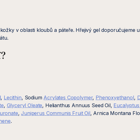
kožky v oblasti kloubů a páteře. Hřejivý gel doporučujeme u
átu.
í?
l
,
Lecithin
, Sodium
Acrylates Copolymer
,
Phenoxyethanol
,
D
te
,
Glyceryl Oleate
, Helianthus Annuus Seed Oil,
Eucalyptus
uronate
,
Juniperus Communis Fruit Oil
, Arnica Montana Fl
nene
.