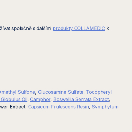
žívat společně s dalšími
produkty COLLAMEDIC
k
imethyl Sulfone
,
Glucosamine Sulfate
,
Tocopheryl
 Globulus Oil
,
Camphor
,
Boswellia Serrata Extract
,
ower Extract,
Capsicum Frutescens Resin
,
Symphytum