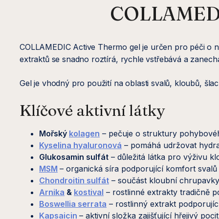
COLLAMEDIC 
COLLAMEDIC Active Thermo gel je určen pro péči o nam
extraktů se snadno roztírá, rychle vstřebává a zanech
Gel je vhodný pro použití na oblasti svalů, kloubů, šlac
Klíčové aktivní látky
Mořský
kolagen
– pečuje o struktury pohybovéh
Kyselina hyaluronová
– pomáhá udržovat hydrata
Glukosamin sulfát
– důležitá látka pro výživu kl
MSM
– organická síra podporující komfort svalů
Chondroitin sulfát
– součást kloubní chrupavky,
Arnika
&
kostival
– rostlinné extrakty tradičně 
Boswellia serrata
– rostlinný extrakt podporuj
Kapsaicin
– aktivní složka zajišťující hřejivý po