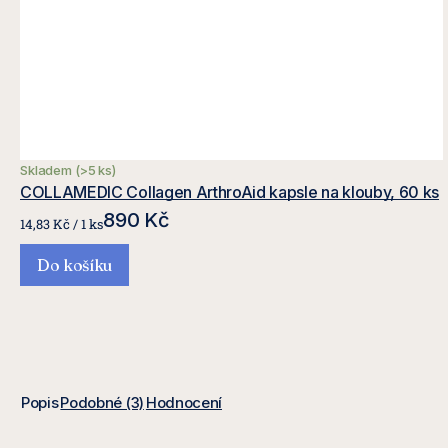
Skladem
(>5 ks)
COLLAMEDIC Collagen ArthroAid kapsle na klouby, 60 ks
890 Kč
Měrná
14,83 Kč / 1 ks
cena:
Do košíku
Popis
Podobné (3)
Hodnocení