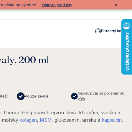
lita přímo od výrobce
Objevte produkty
Prázdný košík
aly, 200 ml
Nepoužívat na poraněnou
átěží
Pouze zevně
kůži
e Thermo Gel přináší hřejivou úlevu kloubům, svalům a
e mořský
kolagen
,
MSM
, glukosamin, arniku a
kapsaicin
.