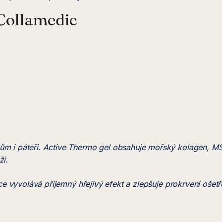
 Collamedic
m i páteři. Active Thermo gel obsahuje mořský kolagen, MSM, 
ži.
vce vyvolává příjemný hřejivý efekt a zlepšuje prokrvení oše