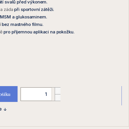
átí svalů před výkonem.
 a záda
při sportovní zátěži.
 MSM a glukosaminem.
í
bez mastného filmu.
ně
pro příjemnou aplikaci na pokožku.
ošíku
e