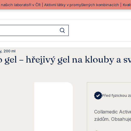
z našich laboratoří v ČR | Aktivní látky v promyšlených kombinacích | Kva
y, 200 ml
l – hřejivý gel na klouby a sv
Před fyzickou z
Collamedic Activ
zádům. Obsahuj