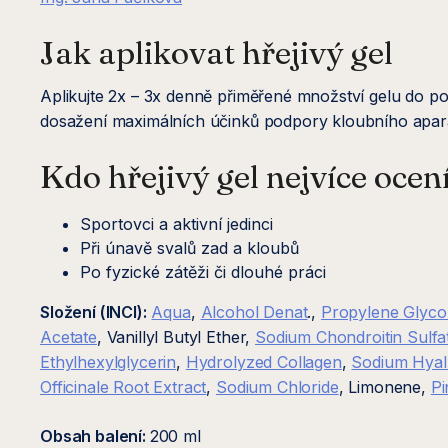
Jak aplikovat hřejivý gel
Aplikujte 2x – 3x denně přiměřené množství gelu do po
dosažení maximálních účinků podpory kloubního apar
Kdo hřejivý gel nejvíce ocen
Sportovci a aktivní jedinci
Při únavě svalů zad a kloubů
Po fyzické zátěži či dlouhé práci
Složení (INCI):
Aqua
,
Alcohol Denat
.,
Propylene Glyco
Acetate
, Vanillyl Butyl Ether,
Sodium Chondroitin Sulfa
Ethylhexylglycerin
,
Hydrolyzed Collagen
,
Sodium Hyal
Officinale Root Extract
,
Sodium Chloride
, Limonene,
Pi
Obsah balení:
200 ml