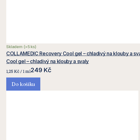
Skladem
(>5 ks)
COLLAMEDIC Recovery Cool gel – chladi
Cool gel – chladivý na klouby a svaly
249 Kč
Měrná
1,25 Kč / 1 ml
cena:
Do košíku