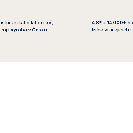
astní unikátní laboratoř,
4,8* z 14 000+
ho
voj i
výroba v Česku
tisíce vracejících