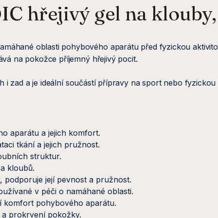
hřejivý gel na klouby, 
áhané oblasti pohybového aparátu před fyzickou aktivitou.
ává na pokožce příjemný hřejivý pocit.
h i zad a je ideální součástí přípravy na sport nebo fyzickou
o aparátu a jejich komfort.
ci tkání a jejich pružnost.
oubních struktur.
 a kloubů.
 podporuje její pevnost a pružnost.
používané v péči o namáhané oblasti.
ící komfort pohybového aparátu.
cit a prokrvení pokožky.