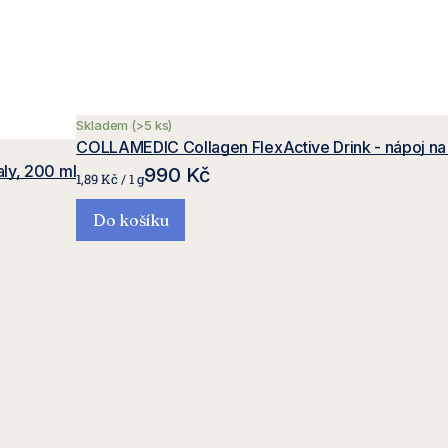
Skladem
(>5 ks)
COLLAMEDIC Collagen FlexActive Drink - nápoj na 
vý na klouby a svaly, 200 ml
990 Kč
Měrná
1,89 Kč / 1 g
cena:
Do košíku