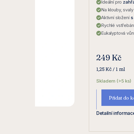
Ideální pro
zahř
Na klouby, svaly
Aktivní složení
s
Rychlé vstřebán
Eukalyptová vů
249 Kč
Měrná
1,25 Kč / 1 ml
cena:
Skladem
(>5 ks)
Přidat do k
Detailní informac