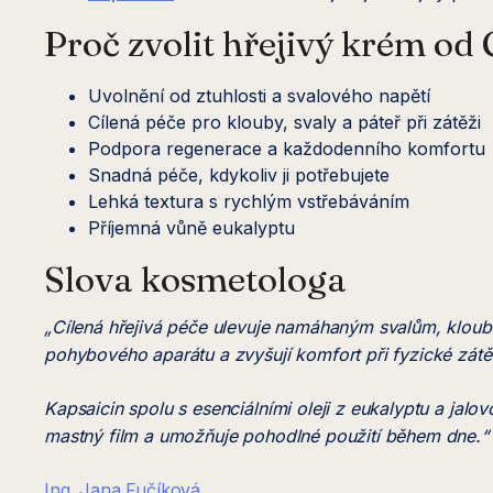
Proč zvolit hřejivý krém od
Uvolnění od ztuhlosti a svalového napětí
Cílená péče pro klouby, svaly a páteř při zátěži
Podpora regenerace a každodenního komfortu
Snadná péče, kdykoliv ji potřebujete
Lehká textura s rychlým vstřebáváním
Příjemná vůně eukalyptu
Slova kosmetologa
„Cílená hřejivá péče ulevuje namáhaným svalům, kloubů
pohybového aparátu a zvyšují komfort při fyzické zátě
Kapsaicin spolu s esenciálními oleji z eukalyptu a jalo
mastný film a umožňuje pohodlné použití během dne.“
Ing. Jana Fučíková