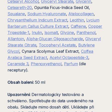
Cetearyl Alcohol
,
Glyceryl Stearate
,
Glycerin
,
Ceteareth-20
, Opuntia Ficus-Indica Seed Oil,
Squalane
,
Sodium Hyaluronate
,
Atelocollagen
,
Chrysanthellum Indicum Extract
,
Lecithin
,
Lycium
Barbarum Callus Culture Extract
,
Caffeine
,
Copper
Tripeptide-1
,
Inulin
,
Isomalt
,
Glycine
,
Panthenol
,
Allantoin
,
Alpha-Glucan Oligosaccharide
,
Glyceryl
Stearate Citrate
,
Tocopheryl Acetate
,
Butylene
Glycol
, Cynara Scolymus Leaf Extract,
Coffea
Arabica Seed Extract
,
Acetyl Octapeptide-3
,
Ceramide 3
,
Phenoxyethanol
,
Parfum
(dle
receptury).
Obsah balení:
50 ml
Upozornění:
Dermatologicky testováno a
schváleno. Spotřebujte do data uvedeného na
obalu. Skladujte mimo dosah dětí. Ukládejte při