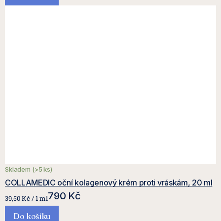
Skladem
(>5 ks)
COLLAMEDIC oční kolagenový krém proti vráskám, 20 ml
790 Kč
Měrná
39,50 Kč / 1 ml
cena:
Do košíku