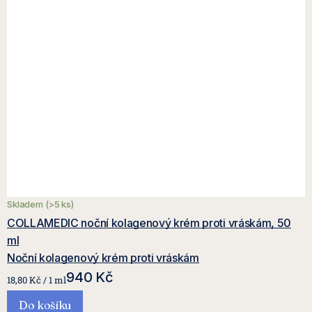
Skladem
(>5 ks)
COLLAMEDIC noční kolagenový krém proti vráskám, 50
ml
Noční kolagenový krém proti vráskám
940 Kč
Měrná
18,80 Kč / 1 ml
cena:
Do košíku