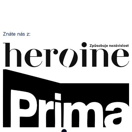
Znáte nás z: