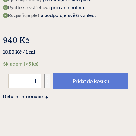
Rychle se vstřebává
pro ranní rutinu.
Rozjasňuje pleť
a podporuje svěží vzhled.
940 Kč
Měrná
18,80 Kč / 1 ml
cena:
Skladem
(>5 ks)
Přidat do košíku
Detailní informace