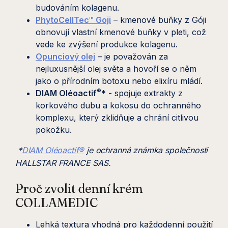
budováním kolagenu.
PhytoCellTec™ Goji
– kmenové buňky z Góji
obnovují vlastní kmenové buňky v pleti, což
vede ke zvýšení produkce kolagenu.
Opunciový olej
– je považován za
nejluxusnější olej světa a hovoří se o něm
jako o přírodním botoxu nebo elixíru mládí.
®
DIAM Oléoactif
* - spojuje extrakty z
korkového dubu a kokosu do ochranného
komplexu, který zklidňuje a chrání citlivou
pokožku.
*
DIAM Oléoactif®
je ochranná známka společnosti
HALLSTAR FRANCE SAS.
Proč zvolit denní krém
COLLAMEDIC
Lehká textura vhodná pro každodenní použití