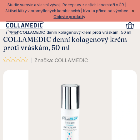
Přejít
Studie surovin a vlastní vývoj | Receptury z našich laboratoří v ČR |
na
Aktivní látky v promyšlených kombinacích | Kvalita přímo od výrobce
Objevte produkty
obsah
Pleť
COLLAMEDIC denní kolagenový krém proti vráskám, 50 ml
Domů
COLLAMEDIC denní kolagenový krém
proti vráskám, 50 ml
Značka:
COLLAMEDIC
Průměrné hodnocení produktu je 0,0 z 5 hvězdiček.