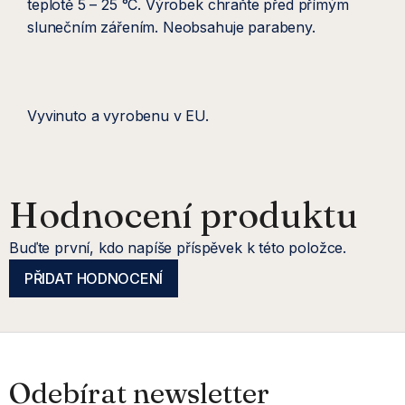
teplotě 5 – 25 °C. Výrobek chraňte před přímým
slunečním zářením. Neobsahuje parabeny.
Vyvinuto a vyrobenu v EU.
Hodnocení produktu
Buďte první, kdo napíše příspěvek k této položce.
PŘIDAT HODNOCENÍ
Z
á
Odebírat newsletter