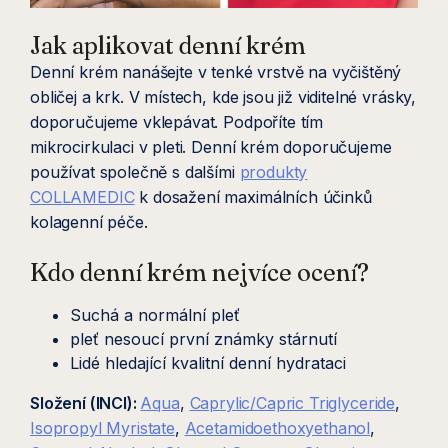
Jak aplikovat denní krém
Denní krém nanášejte v tenké vrstvě na vyčištěný
obličej a krk. V místech, kde jsou již viditelné vrásky,
doporučujeme vklepávat. Podpoříte tím
mikrocirkulaci v pleti. Denní krém doporučujeme
používat společně s dalšími
produkty
COLLAMEDIC
k dosažení maximálních účinků
kolagenní péče.
Kdo denní krém nejvíce ocení?
Suchá a normální pleť
pleť nesoucí první známky stárnutí
Lidé hledající kvalitní denní hydrataci
Složení (INCI):
Aqua
,
Caprylic/Capric Triglyceride
,
Isopropyl Myristate
,
Acetamidoethoxyethanol
,