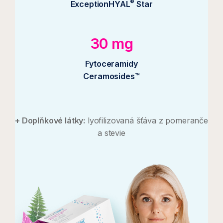
®
ExceptionHYAL
Star
30 mg
Fytoceramidy
Ceramosides™
+ Doplňkové látky:
lyofilizovaná šťáva z pomeranče
a stevie