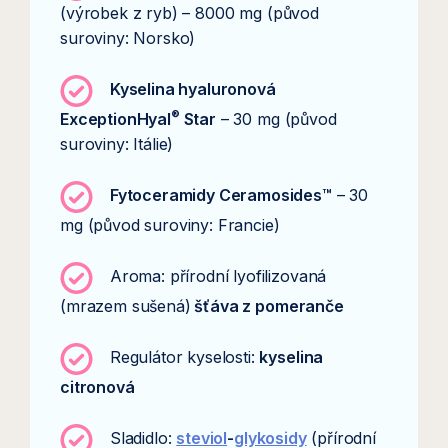
(výrobek z ryb) – 8000 mg (původ
suroviny: Norsko)
Kyselina hyaluronová
®
ExceptionHyal
Star
– 30 mg (původ
suroviny: Itálie)
Fytoceramidy Ceramosides™
– 30
mg (původ suroviny: Francie)
Aroma: přírodní lyofilizovaná
(mrazem sušená)
šťáva z pomeranče
Regulátor kyselosti:
kyselina
citronová
Sladidlo:
steviol
-
glykosidy
(přírodní