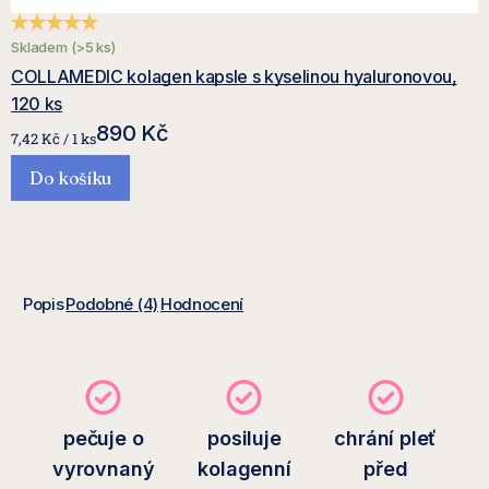
Průměrné hodnocení produktu je 5,0 z 5 hvězdiček.
Skladem
(>5 ks)
COLLAMEDIC kolagen kapsle s kyselinou hyaluronovou,
120 ks
890 Kč
Měrná
7,42 Kč / 1 ks
cena:
Do košíku
Popis
Podobné (4)
Hodnocení
pečuje o
posiluje
chrání pleť
vyrovnaný
kolagenní
před