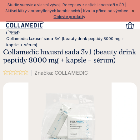
Přejít
Studie surovin a vlastní vývoj | Receptury z našich laboratoří v ČR |
na
Aktivní látky v promyšlených kombinacích | Kvalita přímo od výrobce
Objevte produkty
obsah
Pleť
Domů
Collamedic luxusní sada 3v1 (beauty drink peptidy 8000 mg +
kapsle + sérum)
Collamedic luxusní sada 3v1 (beauty drink
peptidy 8000 mg + kapsle + sérum)
Značka:
COLLAMEDIC
Průměrné hodnocení produktu je 0,0 z 5 hvězdiček.