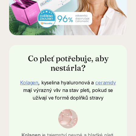
Co pleť potřebuje, aby
nestárla?
Kolagen
, kyselina hyaluronová a
ceramidy
mají výrazný vliv na stav pleti, pokud se
užívají ve formě doplňků stravy
Kolagen
je tajemství pevné a hladké pleti.