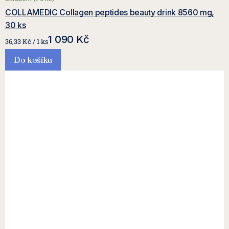
COLLAMEDIC Collagen peptides beauty drink 8560 mg,
30 ks
1 090 Kč
Měrná
36,33 Kč / 1 ks
cena:
Do košíku