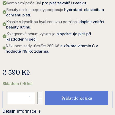
Komplexní péče 3v1
pro pleť zevnitř i zvenku.
Beauty drink s peptidy podporuje
hydrataci, elasticitu a
ochranu pleti.
Kapsle s kyselinou hyaluronovou pomáhají
doplnit vnitřní
beauty rutinu.
Kolagenové sérum vyhlazuje
a hydratuje pleť při
každodenní péči.
Nákupem sady ušetříte 280 Kč
a získáte vitamin C v
hodnotě 119 Kč zdarma.
2 590 Kč
M
c
Skladem
(>5 ks)
Přidat do košíku
Detailní informace