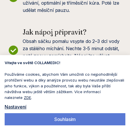
užívání, optimální je tříměsíční kúra. Poté lze
udělat měsíční pauzu.
Jak nápoj připravit?
Obsah sáčku pomalu vsypte do 2–3 dcl vody
za stálého míchání. Nechte 3-5 minut odstát,
poté znovu zamíchejte. Nápoj lze užívat
kdykoliv.
Vítejte ve světě COLLAMEDIC!
Používáme cookies, abychom Vám umožnili co nejpohodlnější
prohlížení webu a díky analýze provozu webu neustále zlepšovali
Proč dostanu i vitamín C?
jeho funkce, výkon a použitelnost, tak aby byla Vaše příští
návštěva webu ještě větším zážitkem. Více informací
Vitamín C podporuje vlastní tvorbu kolagenu.
naleznete
ZDE
.
Je součástí komplexní omlazující terapie a
Nastavení
dostanete ho od nás jako dárek.
Souhlasím